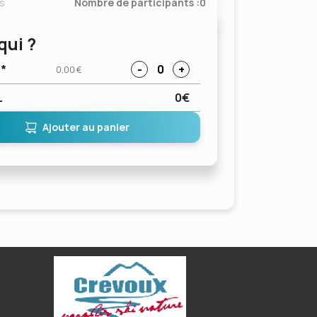
ts
Nombre de participants :
0
qui ?
e*
-
0
+
0,00 €
L
0€
Ajouter au panier