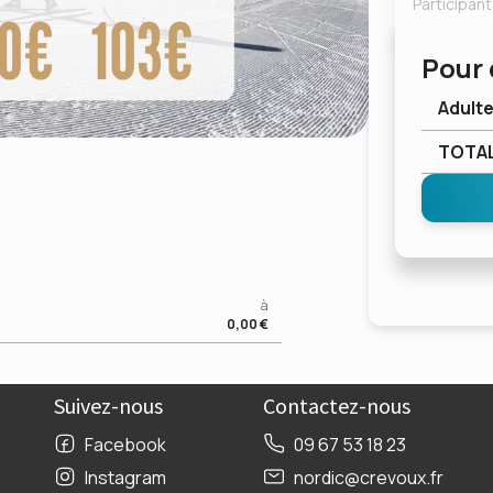
Participan
Pour 
Adult
TOTA
à
0,00 €
Suivez-nous
Contactez-nous
Facebook
09 67 53 18 23
Instagram
nordic@crevoux.fr